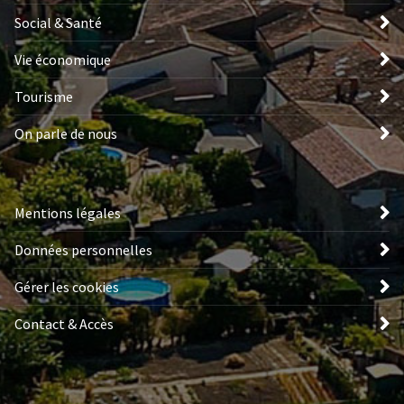
Social & Santé
Vie économique
Tourisme
On parle de nous
Mentions légales
Données personnelles
Gérer les cookies
Contact & Accès