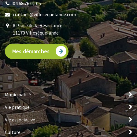
04 68 76 01 05
contact@villesequelande.com
8 Place de la Résistance
11170 Villesèquelande
Mes démarches
Municipalité
Vie pratique
Vie associative
Culture